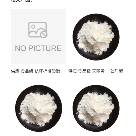
供应 食品级 抗坏棕榈酸酯 一
供应 食品级 天丽黄 一公斤起
公斤起订
订