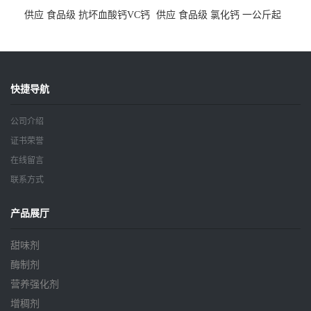
供应 食品级 抗坏血酸钙VC钙
供应 食品级 氯化钙 一公斤起
一公斤起订
订
快捷导航
公司介绍
证书荣誉
在线留言
联系方式
产品展厅
甜味剂
酶制剂
营养强化剂
增稠剂