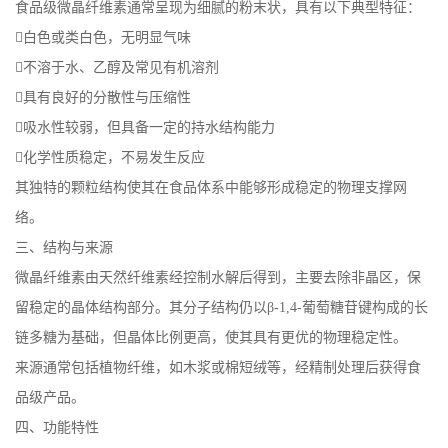
食品级微晶纤维素通常呈现为细腻的粉末状，具有以下典型特征：
白色或类白色，无明显气味
不溶于水、乙醇及常见有机溶剂
具有良好的分散性与压缩性
吸水性较弱，但具备一定的持水结构能力
化学性质稳定，不易发生反应
其独特的颗粒结构使其在食品体系中能够形成稳定的物理支撑网
络。
三、结构与来源
微晶纤维素由天然纤维素经控制水解后得到，主要去除非晶区，保
留稳定的晶体结构部分。其分子结构仍以β-1,4-葡萄糖苷键构成的长
链多糖为基础，但晶体比例更高，使其具有更优的物理稳定性。
来源通常包括植物纤维，如木浆或棉短绒等，经精制处理后获得食
品级产品。
四、功能特性