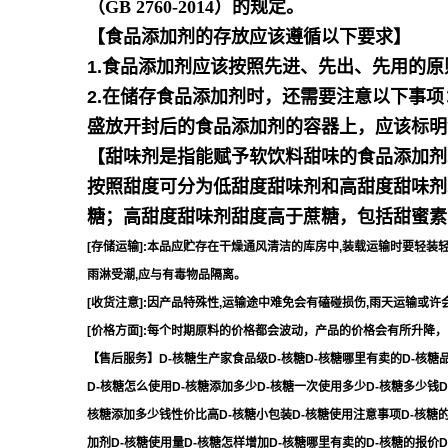
（GB 2760-2014）的规定。
【食品添加剂的存放应该遵循以下要求】
1.食品添加剂应该按照先进、先出、先用的
2.在储存食品添加剂时，还需要注意以下事
盛放开封后的食品添加剂的容器上，应该标明
【甜味剂是指能赋予软饮料甜味的食品添加剂
按照甜度可分为低甜度甜味剂和高甜度甜味剂
糖；高甜度甜味剂甜度高于蔗糖，包括甜蜜素
[存储运输]:本品应贮存在干燥通风清洁的库房中,装载运输时要轻装
雨淋受潮,应与有毒物品隔离。
[收货注意]:因产品特殊性,运输途中难免会有磕碰损伤,雨天运输或
[价格方面]:每个时期原料的价格都会波动，产品的价格会有所升降，
【售后服务】D-核糖生产家食品级D-核糖D-核糖哪里有卖的D-核糖品
D-核糖怎么使用D-核糖添加多少D-核糖一次使用多少D-核糖多少钱D
核糖添加多少钱性价比高D-核糖小包装D-核糖使用注意事项D-核糖的简
加剂D-核糖使用量D-核糖怎样增加D-核糖哪里有卖的D-核糖的报价D