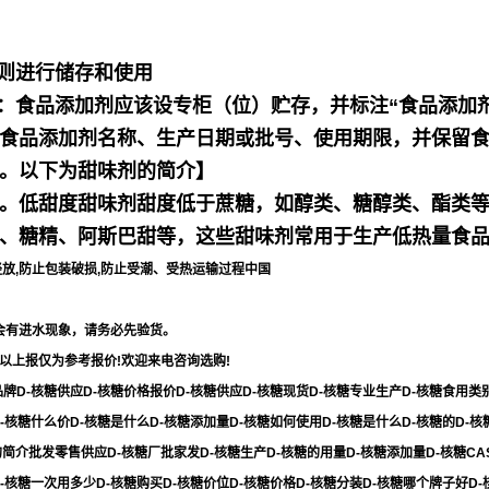
原则进行储存和使用
项：食品添加剂应该设专柜（位）贮存，并标注“食品添加
食品添加剂名称、生产日期或批号、使用期限，并保留
。以下为甜味剂的简介】
。低甜度甜味剂甜度低于蔗糖，如醇类、糖醇类、酯类
、糖精、阿斯巴甜等，这些甜味剂常用于生产低热量食
轻放,防止包装破损,防止受潮、受热运输过程中国
许会有进水现象，请务必先验货。
以上报仅为参考报价!欢迎来电咨询选购!
牌D-核糖供应D-核糖价格报价D-核糖供应D-核糖现货D-核糖专业生产D-核糖食用类别
-核糖什么价D-核糖是什么D-核糖添加量D-核糖如何使用D-核糖是什么D-核糖的D-
介批发零售供应D-核糖厂批家发D-核糖生产D-核糖的用量D-核糖添加量D-核糖CAS号
-核糖一次用多少D-核糖购买D-核糖价位D-核糖价格D-核糖分装D-核糖哪个牌子好D