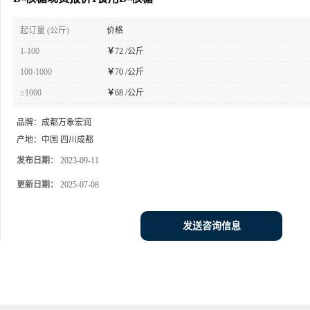
起订量 (公斤)
价格
1-100
￥
72 /公斤
100-1000
￥
70 /公斤
≥1000
￥
68 /公斤
品牌：
成都万象宏润
产地：
中国 四川成都
发布日期：
2023-09-11
更新日期：
2025-07-08
发送咨询信息