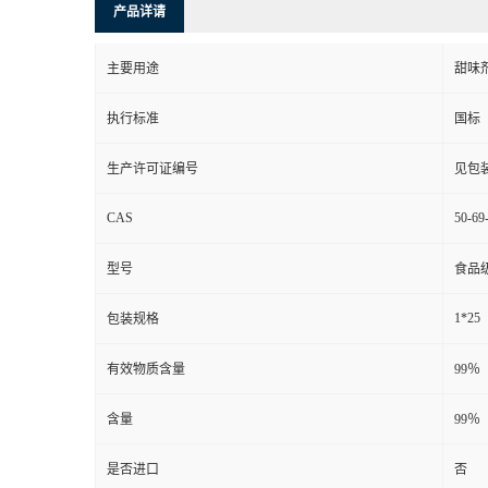
产品详请
主要用途
甜味
执行标准
国标
生产许可证编号
见包
CAS
50-69
型号
食品
1*25
包装规格
有效物质含量
99％
含量
99％
是否进口
否