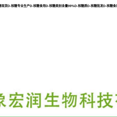
糖现货D-核糖专业生产D-核糖食用D-核糖类别含量99%D-核糖质D-核糖批发D-核糖食