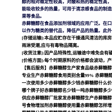
醇的相对稳定性较高，对酸和热的稳定性高，
能吸收较多的热量，可用于清凉感食品的制造
果等食品。
赤藓糖醇在食品添加剂领域的应用广泛。在口
以作为糖类的替代品，降低产品的热量。此外
[存储运输]:本品应贮存在干燥通风清洁的库
雨淋受潮,应与有毒物品隔离。
[收货注意]:因产品特殊性,运输途中难免会
[价格方面]:每个时期原料的价格都会波动，
【售后服务】赤藓糖醇生产家食品级赤藓糖醇
专业生产赤藓糖醇食用类别含量99% 赤藓
一次使用多少赤藓糖醇多少钱赤藓糖醇什么价
哪个牌子好赤藓糖醇名少钱一吨赤藓糖醇多少
供应赤藓糖醇厂批家发赤藓糖醇生产赤藓糖醇的
号食物增加剂赤藓糖醇使用量赤藓糖醇怎样增