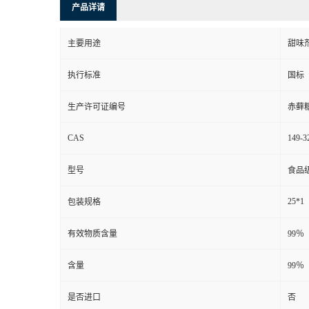
产品详请
主要用途
甜味
执行标准
国标
生产许可证编号
赤藓
CAS
149-3
型号
食品
25*1
包装规格
有效物质含量
99％
含量
99％
是否进口
否