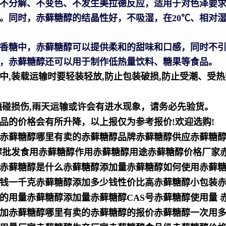
不分解、不变色、不发生美拉德反应，适用于对色泽要
。同时，赤藓糖醇的结晶性好，不吸湿，在20℃、相对湿
香糖中，赤藓糖醇可以提供柔和的甜味和口感，同时不
，赤藓糖醇还可以用于制作低热量饮料、糖果等食品。
房中,装载运输时要轻装轻放,防止包装破损,防止受潮、受
有磕碰损伤,雨天运输或许会有进水现象，请务必先验货。
产品的价格会有所升降，以上报仅为参考报价!欢迎选购!
赤藓糖醇哪里有卖的赤藓糖醇品牌赤藓糖醇供应赤藓糖
糖醇批发食用赤藓糖醇作用赤藓糖醇用途赤藓糖醇价格厂家
赤藓糖醇是什么赤藓糖醇添加量赤藓糖醇如何使用赤藓
钱一千克赤藓糖醇添加多少钱性价比高赤藓糖醇小包装
用量赤藓糖醇添加量赤藓糖醇CAS号赤藓糖醇使用量 赤
加赤藓糖醇哪里有卖的赤藓糖醇的报价赤藓糖醇一次用