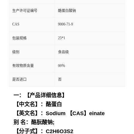
生产许可证编号
酪蛋白酸钠
CAS
9000-71-9
25*1
包装规格
级别
食品级
有效物质含量
99％
是否进口
否
一：【产品详细信息】
【中文名】：酪蛋白
【英文名】：Sodium 【CAS】einate
别 名：酪朊酸钠;
【分子式】：C2H6O3S2