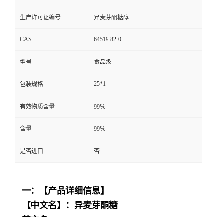
生产许可证编号
异麦芽酮糖醇
CAS
64519-82-0
型号
食品级
25*1
包装规格
有效物质含量
99％
含量
99％
是否进口
否
一：【产品详细信息】
【中文名】：异麦芽酮糖