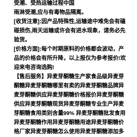
受潮、受热运输过程中国
雨淋受潮,应与有毒物品隔离。
[收货注意]:因产品特殊性,运输途中难免会有磕
碰损伤,雨天运输或许会有进水现象，请务必先
验货。
[价格方面]:每个时期原料的价格都会波动，产
品的价格会有所升降，以上报仅为参考报价!欢
迎来电咨询选购!
【售后服务】异麦芽酮糖生产家食品级异麦芽
酮糖异麦芽酮糖哪里有卖的异麦芽酮糖品牌异
麦芽酮糖供应异麦芽酮糖价格报价异麦芽酮糖
供应异麦芽酮糖现货异麦芽酮糖专业生产异麦
芽酮糖食用类别含量99% 异麦芽酮糖批发食用
异麦芽酮糖作用异麦芽酮糖用途异麦芽酮糖价
格厂家异麦芽酮糖怎么使用异麦芽酮糖添加多