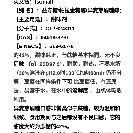
英文名：Isomalt
【别 名】：益寿糖/帕拉金糖醇/异麦芽酮糖醇;
【主要用途】：甜味剂
【分子式】：C12H24O11
【CAS】：64519-82-0
【EINECS】：613-617-0
的42%，甜味纯正，与蔗糖基本相同，无不良
后味
〔α〕20D97.2°，耐酸，耐热，不易水解
（20%溶液在pH2.0时100℃加热60min仍不分
解，蔗糖在同样条件
下可
比蔗糖低，有还原
法，易溶于水，在水中的
溶解度
，由机体吸收
利用。
异麦芽酮糖口感非常类似于蔗糖，较为温和和
细致。食用期间与之后都没有不良口感，它的
甜度大约为蔗糖的42%。