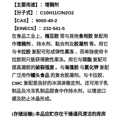
【主要用途】：增稠剂
【分子式】：C10H11ClN2O2
【CAS】：9000-40-2
【EINECS】：232-541-5
在食品工业上，
槐豆胶
常与其他
食用胶
复配用
作
增稠剂
、持水剂、黏合剂及
胶凝剂
等。用它
与
卡拉胶
复配可形成弹性
果冻
，而单独使用卡
拉胶则只能获得脆性果冻。用它与
琼脂
复配可
提高凝胶的
破裂强度
。与
海藻胶
与
氯化钾
复配
广泛用作
罐头食品
的复合胶凝剂。与卡拉胶、
CMC
复配是良好的冰淇淋稳定剂。还可用于乳
制品及冷冻乳制品甜食中作持水剂，以增进口
感及防止冰晶形成。
[存储运输]:本品应贮存在干燥通风清洁的库房