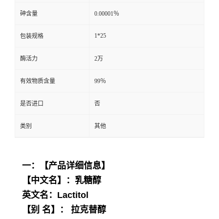
砷含量
0.00001％
1*25
包装规格
酶活力
2万
有效物质含量
99％
是否进口
否
类别
其他
一：【产品详细信息】
【中文名】：乳糖醇
英文名：Lactitol
【别 名】： 拉克替醇