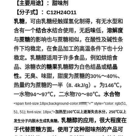
【主要用途】：甜味剂
【分子式】：C12H24O11
乳糖
，可由乳糖经触媒氢化制得，有无水型和
含有一个
结合水
结合使用，无
后味
低，
溶解度
与
蔗糖
的影响也与蔗糖相似，在酸性及碱性条
件下均稳定，在食品加工的高温条件下也十分
稳定。乳糖醇适用于许多食品，例如烘焙食
品、涂糖衣的
糖果
乳糖醇为白色结晶或
结晶
性
。无臭、味甜，甜度为蔗糖的30%～40%、
热量约为蔗糖的一半（8. 4kJ/g）。
为146℃，
一水物94～97℃，二水物70～80℃。
水合物
<span font-size:18px;background-color:#ffffff;"="" style="color: rgb(51,
51, 51); font-size: 18px;">
加热至100℃以上逐渐失去水分，250℃以上
乳糖醇的应用，很大程度在
发生分子内脱水生成乳焦糖。
于代替蔗糖方面。使用了这种甜味剂的产品可