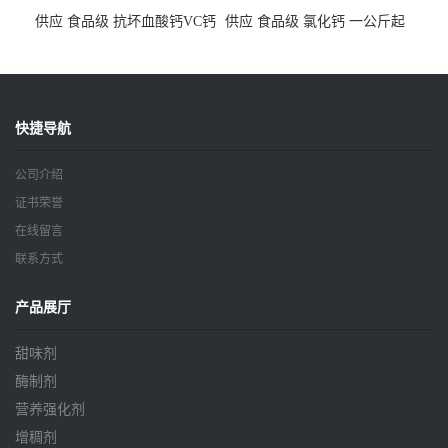
供应 食品级 抗坏血酸钙VC钙
供应 食品级 氯化钙 一公斤起
一公斤起订
订
快捷导航
公司介绍
证书荣誉
在线留言
联系方式
产品展厅
甜味剂
酶制剂
营养强化剂
增稠剂