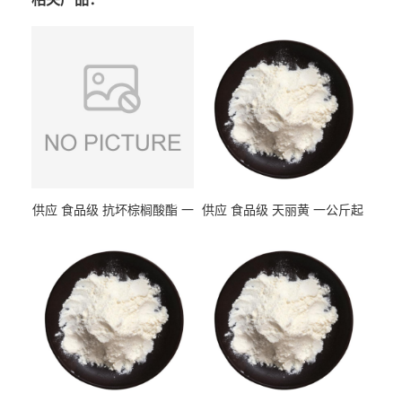
供应 食品级 抗坏棕榈酸酯 一
供应 食品级 天丽黄 一公斤起
公斤起订
订