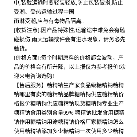
中,装载运输时要轻装轻放,防止包装破损,防止
受潮、受热运输过程中国
雨淋受潮,应与有毒物品隔离。
[收货注意]:因产品特殊性,运输途中难免会有磕
碰损伤,雨天运输或许会有进水现象，请务必先
验货。
[价格方面]:每个时期原料的价格都会波动，产
品的价格会有所升降，以上报仅为参考报价!欢
迎来电咨询选购!
【售后服务】糖精钠生产家食品级糖精钠糖精
钠哪里有卖的糖精钠品牌糖精钠供应糖精钠价
格报价糖精钠供应糖精钠现货糖精钠专业生产
糖精钠食用类别含量99% 糖精钠批发食用糖精
钠作用糖精钠用途糖精钠价格厂家糖精钠怎么
使用糖精钠添加多少糖精钠一次使用多少糖精