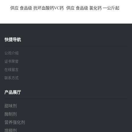
供应 食品级 抗坏血酸钙VC钙
供应 食品级 氯化钙 一公斤起
一公斤起订
订
快捷导航
公司介绍
证书荣誉
在线留言
联系方式
产品展厅
甜味剂
酶制剂
营养强化剂
增稠剂