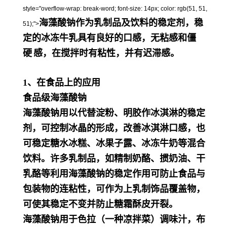
style="overflow-wrap: break-word; font-size: 14px; color: rgb(51, 51,
海藻酸钠作为乳制品及饮料的稳定剂，稳
51);">
定的冰冻牛乳具有良好的口感，无粘感和
僵
硬
感，在搅拌时有粘性，并有迟滞感。
1、在食品上的应用
食品级海藻酸钠
海藻酸钠用以代替淀粉、明胶作冰淇淋的稳定
剂，可控制冰晶的形成，改善冰淇淋口感，也
可稳定糖水冰糕、冰果子露、冰冻牛奶等混合
饮料。许多乳制品，如精制奶酪、掼奶油、干
乳酪等利用海藻酸钠的稳定作用可防止食品与
包装物的连粘性，可作为上乳制饰品覆盖物，
可使其稳定不变并防止糖霜酥皮开裂。
海藻酸钠用于色拉（一种凉拌菜）调味汁，布