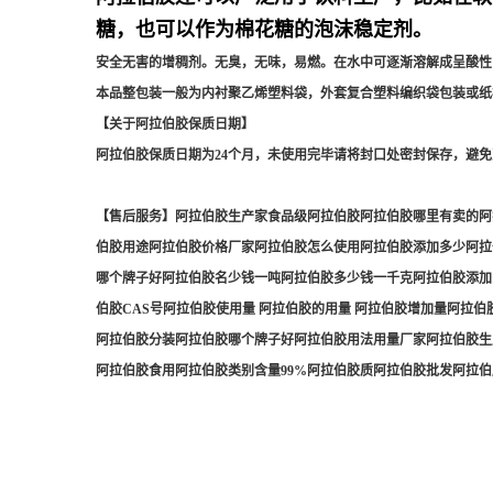
糖，也可以作为棉花糖的泡沫稳定剂。
安全无害的增稠剂
。无臭，无味，易燃。在水中可逐渐溶解成呈酸性
本品整包装一般为内衬聚乙烯塑料袋，外套复合塑料编织袋包装或纸
【关于阿拉伯胶保质日期】
阿拉伯胶保质日期为24个月，未使用完毕请将封口处密封保存，避
【售后服务】阿拉伯胶生产家食品级阿拉伯胶阿拉伯胶哪里有卖的阿
伯胶用途阿拉伯胶价格厂家阿拉伯胶怎么使用阿拉伯胶添加多少阿拉
哪个牌子好阿拉伯胶名少钱一吨阿拉伯胶多少钱一千克阿拉伯胶添加
伯胶CAS号阿拉伯胶使用量 阿拉伯胶的用量 阿拉伯胶增加量阿拉
阿拉伯胶分装阿拉伯胶哪个牌子好阿拉伯胶用法用量厂家阿拉伯胶生
阿拉伯胶食用阿拉伯胶类别含量99%阿拉伯胶质阿拉伯胶批发阿拉