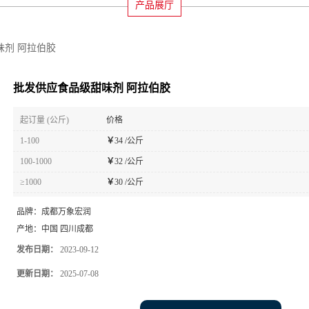
产品展厅
味剂 阿拉伯胶
批发供应食品级甜味剂 阿拉伯胶
起订量 (公斤)
价格
1-100
￥
34 /公斤
100-1000
￥
32 /公斤
≥1000
￥
30 /公斤
品牌：
成都万象宏润
产地：
中国 四川成都
发布日期：
2023-09-12
更新日期：
2025-07-08