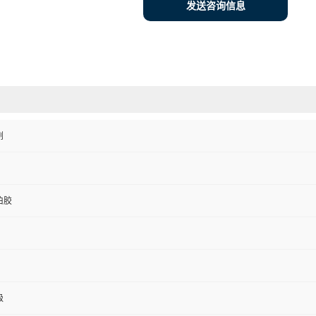
发送咨询信息
剂
伯胶
级