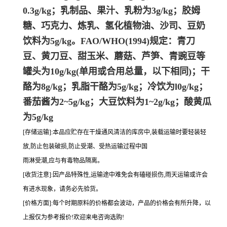
0.3g/kg；乳制品、果汁、乳粉为3g/kg；胶姆
糖、巧克力、炼乳、氢化植物油、沙司、豆奶
饮料为5g/kg。FAO/WHO(1994)规定：青刀
豆、黄刀豆、甜玉米、蘑菇、芦笋、青豌豆等
罐头为10g/kg(单用或合用总量，以下相同)；干
酪为8g/kg；乳脂干酪为5g/kg；冷饮为l0g/kg；
番茄酱为2~5g/kg；大豆饮料为1~2g/kg；酸黄瓜
为5g/kg
[存储运输]:本品应贮存在干燥通风清洁的库房中,装载运输时要轻装轻
放,防止包装破损,防止受潮、受热运输过程中国
雨淋受潮,应与有毒物品隔离。
[收货注意]:因产品特殊性,运输途中难免会有磕碰损伤,雨天运输或许会
有进水现象，请务必先验货。
[价格方面]:每个时期原料的价格都会波动，产品的价格会有所升降，以
上报仅为参考报价!欢迎来电咨询选购!