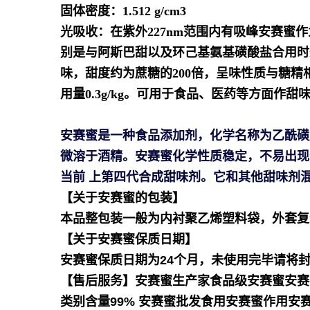
固体密度：1.512 g/cm3
光吸收：在紫外227nm范围内有吸峰
安赛蜜作
别是与阿斯巴甜以及环己基氨基磺酸盐合用时
味，甜度约为蔗糖的200倍，呈味性质与糖
用量0.3g/kg。可用于食品、医药等方面作甜
安赛蜜是一种食品添加剂，化学名称为乙酰磺
微溶于酒精。安赛蜜化学性质稳定，不易出现
当前 上第四代合成甜味剂。它和其他甜味剂混
【关于安赛蜜的包装】
本品整包装一般为内衬聚乙烯塑料袋，外套复
【关于安赛蜜保质日期】
安赛蜜保质日期为24个月，未使用完毕请将
【售后服务】安赛蜜生产家食品级安赛蜜安赛
类别含量99% 安赛蜜批发食用安赛蜜作用