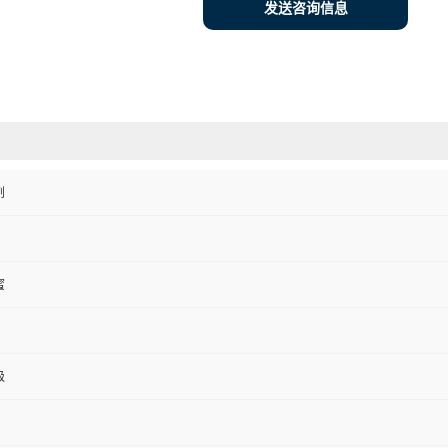
发送咨询信息
剂
蜜
级