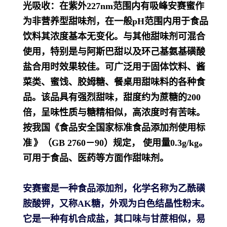
光吸收：在紫外227nm范围内有吸峰
安赛蜜作
为非营养型甜味剂，在一般pH范围内用于食品
饮料其浓度基本无变化。与其他甜味剂可混合
使用，特别是与阿斯巴甜以及环己基氨基磺酸
盐合用时效果较佳。可广泛用于固体饮料、酱
菜类、蜜饯、胶姆糖、餐桌用甜味料的各种食
品。该品具有强烈甜味，甜度约为蔗糖的200
倍，呈味性质与糖精相似，高浓度时有苦味。
按我国《
食品安全国家标准食品添加剂使用标
准
》（GB 2760－90）规定， 使用量0.3g/kg。
可用于食品、医药等方面作甜味剂。
安赛蜜是一种食品添加剂，化学名称为乙酰磺
胺酸钾，又称AK糖，外观为白色结晶性粉末。
它是一种有机合成盐，其口味与甘蔗相似，易