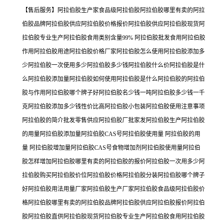
【售后服务】阿拉伯胶生产家食品级阿拉伯胶阿拉伯胶哪里有卖的阿拉
伯胶品牌阿拉伯胶供应阿拉伯胶价格报价阿拉伯胶供应阿拉伯胶现货阿
拉伯胶专业生产阿拉伯胶食用类别含量99% 阿拉伯胶批发食用阿拉伯胶
作用阿拉伯胶用途阿拉伯胶价格厂家阿拉伯胶怎么使用阿拉伯胶添加多
少阿拉伯胶一次使用多少阿拉伯胶多少钱阿拉伯胶什么价阿拉伯胶是什
么阿拉伯胶添加量阿拉伯胶如何使用阿拉伯胶是什么阿拉伯胶的阿拉伯
胶与作用阿拉伯胶哪个牌子好阿拉伯胶名少钱一吨阿拉伯胶多少钱一千
克阿拉伯胶添加多少钱性价比高阿拉伯胶小包装阿拉伯胶使用注意事项
阿拉伯胶的简介批发零售供应阿拉伯胶厂批家发阿拉伯胶生产阿拉伯胶
的用量阿拉伯胶添加量阿拉伯胶CAS号阿拉伯胶使用量 阿拉伯胶的用
量 阿拉伯胶增加量阿拉伯胶CAS号食物增加剂阿拉伯胶使用量阿拉伯
胶怎样增加阿拉伯胶哪里有卖的阿拉伯胶的报价阿拉伯胶一次用多少阿
拉伯胶购买阿拉伯胶价位阿拉伯胶价格阿拉伯胶分装阿拉伯胶哪个牌子
好阿拉伯胶用法用量厂家阿拉伯胶生产厂家阿拉伯胶食品级阿拉伯胶价
格阿拉伯胶哪里有卖的阿拉伯胶品牌阿拉伯胶供应阿拉伯胶报价阿拉伯
胶阿拉伯胶直供阿拉伯胶现货阿拉伯胶专业生产阿拉伯胶食用阿拉伯胶