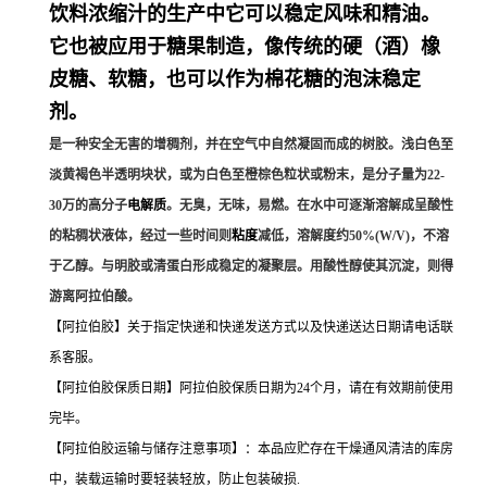
饮料
浓缩汁的生产中它可以稳定风味和精油。
它也被应用于糖果制造，像传统的硬（酒）
橡
皮糖
、软糖，也可以作为棉花糖的泡沫稳定
剂。
是一种
安全无害的增稠剂
，并在空气中自然凝固而成的树胶。浅白色至
淡黄褐色半透明块状，或为白色至橙棕色粒状或粉末，是分子量为22-
30万的高分子
电解质
。无臭，无味，易燃。在水中可逐渐溶解成呈酸性
的粘稠状液体，经过一些时间则
粘度
减低，溶解度约50%(W/V)，不溶
于乙醇。与明胶或清蛋白形成稳定的凝聚层。用酸性醇使其沉淀，则得
游离阿拉伯酸。
【阿拉伯胶】关于指定快递和快递发送方式以及快递送达日期请电话联
系客服。
【阿拉伯胶保质日期】阿拉伯胶保质日期为24个月，请在有效期前使用
完毕。
【阿拉伯胶运输与储存注意事项】：本品应贮存在干燥通风清洁的库房
中，装载运输时要轻装轻放，防止包装破损.