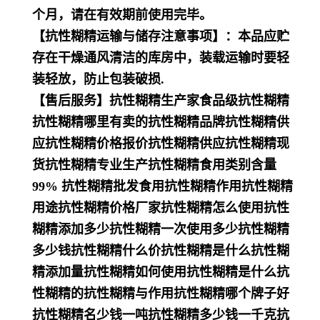
个月，请在有效期前使用完毕。
【抗性糊精运输与储存注意事项】：本品应贮
存在干燥通风清洁的库房中，装载运输时要轻
装轻放，防止包装破损.
【售后服务】抗性糊精生产家食品级抗性糊精
抗性糊精哪里有卖的抗性糊精品牌抗性糊精供
应抗性糊精价格报价抗性糊精供应抗性糊精现
货抗性糊精专业生产抗性糊精食用类别含量
99% 抗性糊精批发食用抗性糊精作用抗性糊精
用途抗性糊精价格厂家抗性糊精怎么使用抗性
糊精添加多少抗性糊精一次使用多少抗性糊精
多少钱抗性糊精什么价抗性糊精是什么抗性糊
精添加量抗性糊精如何使用抗性糊精是什么抗
性糊精的抗性糊精与作用抗性糊精哪个牌子好
抗性糊精名少钱一吨抗性糊精多少钱一千克抗