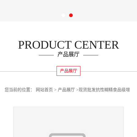
PRODUCT CENTER
产品展厅
产品展厅
您当前的位置：
网站首页
>
产品展厅
>
现货批发抗性糊精食品级增
稠剂粉末状高含量原料