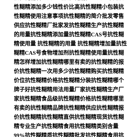
性糊精添加多少钱性价比高抗性糊精小包装抗
性糊精使用注意事项抗性糊精的简介批发零售
供应抗性糊精厂批家发抗性糊精生产抗性糊精
的用量抗性糊精添加量抗性糊精CAS号抗性糊
精使用量 抗性糊精的用量 抗性糊精增加量抗性
糊精CAS号食物增加剂抗性糊精使用量抗性糊
精怎样增加抗性糊精哪里有卖的抗性糊精的报
价抗性糊精一次用多少抗性糊精购买抗性糊精
价位抗性糊精价格抗性糊精分装抗性糊精哪个
牌子好抗性糊精用法用量厂家抗性糊精生产厂
家抗性糊精食品级抗性糊精价格抗性糊精哪里
有卖的抗性糊精品牌抗性糊精供应抗性糊精报
价抗性糊精抗性糊精直供抗性糊精现货抗性糊
精专业生产抗性糊精食用抗性糊精类别含量
99%抗性糊精质抗性糊精批发抗性糊精食用抗