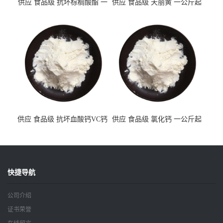
供应 食品级 抗坏棕榈酸酯 一
供应 食品级 天丽黄 一公斤起
公斤起订
订
供应 食品级 抗坏血酸钙VC钙
供应 食品级 氯化钙 一公斤起
一公斤起订
订
快捷导航
公司介绍
证书荣誉