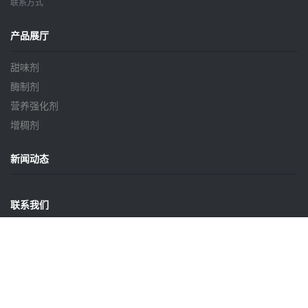
联系我们
联系人：李锐
电话：028-86662622
地址：武侯区聚龙路168号
成都万象宏润生物科技有限公司
版权所有 Copyright (©) 2026
XML
技术支持：
食品商务网
盖德化工网