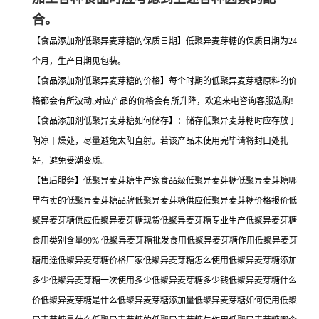
【售后服务】低聚异麦芽糖生产家食品级低聚异麦芽糖低聚异麦芽糖哪
里有卖的低聚异麦芽糖品牌低聚异麦芽糖供应低聚异麦芽糖价格报价低
聚异麦芽糖供应低聚异麦芽糖现货低聚异麦芽糖专业生产低聚异麦芽糖
食用类别含量99% 低聚异麦芽糖批发食用低聚异麦芽糖作用低聚异麦芽
糖用途低聚异麦芽糖价格厂家低聚异麦芽糖怎么使用低聚异麦芽糖添加
多少低聚异麦芽糖一次使用多少低聚异麦芽糖多少钱低聚异麦芽糖什么
价低聚异麦芽糖是什么低聚异麦芽糖添加量低聚异麦芽糖如何使用低聚
异麦芽糖是什么低聚异麦芽糖的低聚异麦芽糖与作用低聚异麦芽糖哪个
牌子好低聚异麦芽糖名少钱一吨低聚异麦芽糖多少钱一千克低聚异麦芽
糖添加多少钱性价比高低聚异麦芽糖小包装低聚异麦芽糖使用注意事项
低聚异麦芽糖的简介批发零售供应低聚异麦芽糖厂批家发低聚异麦芽糖
生产低聚异麦芽糖的用量低聚异麦芽糖添加量低聚异麦芽糖CAS号低聚
异麦芽糖使用量 低聚异麦芽糖的用量 低聚异麦芽糖增加量低聚异麦芽
糖CAS号食物增加剂低聚异麦芽糖使用量低聚异麦芽糖怎样增加低聚异
麦芽糖哪里有卖的低聚异麦芽糖的报价低聚异麦芽糖一次用多少低聚异
麦芽糖购买低聚异麦芽糖价位低聚异麦芽糖价格低聚异麦芽糖分装低聚