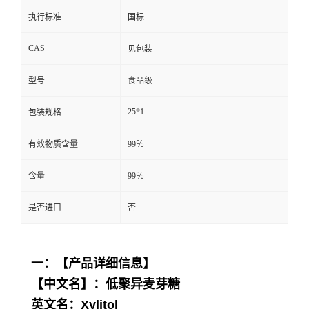
含量
99％
是否进口
否
一：【产品详细信息】
【中文名】：低聚异麦芽糖
英文名：Xylitol
【分子式】：C5H12O5
自然界中低聚异
麦芽糖
极少以游离状态存在，
但作为
支链淀粉
或多糖的组成部分，在某些发
酵食品如酱油、黄酒或酶法葡萄糖浆中有少量
存在。 工业上以淀粉为原料生产低聚
异麦芽糖
需要一种酶，此酶为α-
葡萄糖苷酶
，又名
葡萄
糖基
转移酶，简称α-糖苷酶。它能切开麦芽糖
和
麦芽低聚糖
分子结构中α-1，6
糖苷键
，并能