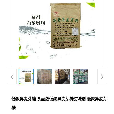
低聚异麦芽糖 食品级低聚异麦芽糖甜味剂 低聚异麦芽
糖
起订量 (公斤)
价格
1-100
￥
12 /公斤
100-1000
￥
11 /公斤
≥1000
￥
10 /公斤
品牌：
成都万象宏润
产地：
中国 四川成都
发布日期：
2023-09-14