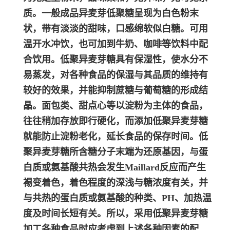
就能防止
淀粉老化
，延长食品的保存时间。
低
聚异麦芽糖所含糖分子末端为还原基因，与蛋
白质或氨基酸共热会发生Maillard反应而产生
裼变着色，着色程度的深浅与糖浓度有关，并
与共热的蛋白质或氨基酸的
种类
、PH、加热温
度及时间长短有关。所以，采用低聚异麦芽糖
加工各种食品时应考虑到上述各种因素的配
合。
【食品添加剂低聚异麦芽糖的保质日期】低聚异麦芽糖的保质日期为24
个月，生产日期见包装。
【食品添加剂低聚异麦芽糖的价格】每个时期的低聚异麦芽糖原料的价
格都会有所波动,对应产品的价格会有所升降，欢迎来电咨询客服选购!
【食品添加剂低聚异麦芽糖如何储存】：储存低聚异麦芽糖时应存放于
阴凉干燥处，尽量避免太阳直射。若该产品未使用完毕请将封口处扎
好，避免受潮变质。