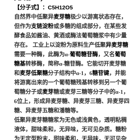
将游离出来的一个葡萄糖残基转移到另一个葡
萄糖分子或
麦芽
糖或麦芽三糖等分子中的α-1，
6位上，形成异麦芽糖、异麦芽三糖、异麦芽四
糖、异麦芽五糖和潘糖等。
低聚异麦芽糖糖浆为无色或浅黄色，透明粘稠
液体，甜味柔和，无异味，无可见杂质。糖粉
为无定型粉末，甜味柔和，无异味，无可见杂
质。一般成品异麦芽低聚糖呈现为白色粉末
状，带有淡淡的甜味，口感绵软似白糖。可用
温开水冲饮，也可加到牛奶、咖啡等饮料中配
合饮用。
低聚异麦芽糖具有保湿性，使水分不
易蒸发，对各种食品的保湿与其品质的维持有
较好的效果，并能抑制蔗糖与葡萄糖的形成结
晶。
面包
类、甜点心等以淀粉为主体的食品，
往往稍加存放即行硬化，而添加低聚异麦芽糖