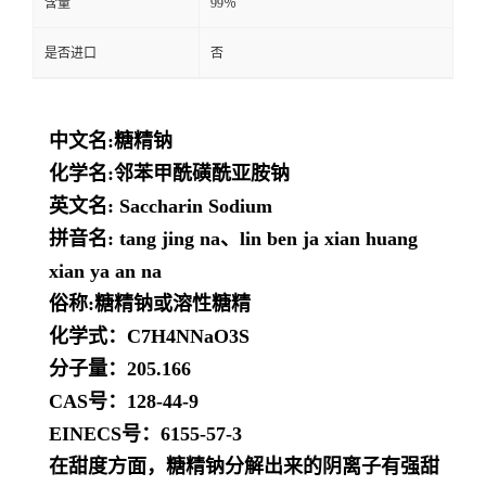
含量
99％
是否进口
否
中文名:糖精钠
化学名:邻苯甲酰磺酰亚胺钠
英文名: Saccharin Sodium
拼音名: tang jing na、lin ben ja xian huang
xian ya an na
俗称:糖精钠或溶性糖精
化学式：C
7
H
4
NNaO
3
S
分子量：205.166
CAS号：128-44-9
EINECS号：6155-57-3
在甜度方面，糖精钠分解出来的阴离子有强甜