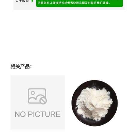
相关产品：