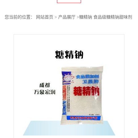
您当前的位置：
网站首页
>
产品展厅
>
糖精钠 食品级糖精钠甜味剂
糖精钠