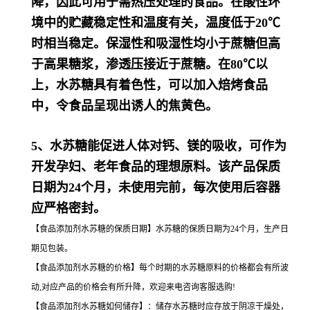
降，因此可用于需热压处理的食品。在酸性环
境中的贮藏稳定性和温度有关，温度低于20℃
时相当稳定。保湿性和吸湿性均小于蔗糖但高
于
高果糖浆
，渗透压接近于蔗糖。在80℃以
上，水苏糖具有着色性，可以加入焙烤食品
中，令食品呈现出诱人的焦黄色。
5、水苏糖能促进人体对钙、镁的吸收，可作为
开发孕妇、老年食品的理想原料。
该产品保质
日期为24个月，未使用完前，每次使用后容器
应严格密封。
【食品添加剂水苏糖的保质日期】水苏糖的保质日期为24个月，生产日
期见包装。
【食品添加剂水苏糖的价格】每个时期的水苏糖原料的价格都会有所波
动,对应产品的价格会有所升降，欢迎来电咨询客服选购!
【食品添加剂水苏糖如何储存】：储存水苏糖时应存放于阴凉干燥处，