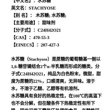
【中文名】：水苏糖
英文名：STACHYOSE
【别 名】： 木苏糖; 水苏糖;
【主要用途】：甜味剂
【分子式】：C24H42O21
【CAS】：470-55-3
【EINECS】：207-427-3
水苏糖（Stachyose）是蔗糖的葡萄糖基一侧以
1,6-糖苷键结合2个α-半乳糖而形成的糖类，分
子式C
24
H
42
O
21
，纯品为白色粉末，微甜，甜
度为蔗糖的22%，口感清爽，无异味。溶于
水，不溶于乙醚、乙醇等有机溶剂。
水苏糖具有良好的热稳定性，在100℃的高温下
也不会分解，但在酸条件下热稳定性有所下