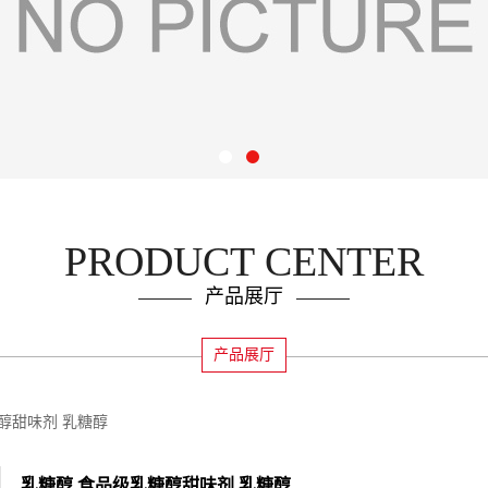
PRODUCT CENTER
产品展厅
产品展厅
醇甜味剂 乳糖醇
乳糖醇 食品级乳糖醇甜味剂 乳糖醇