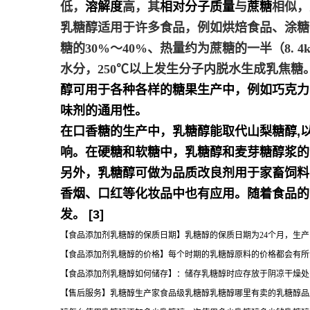
低，
溶解度
高，其
相对分子质量
与
蔗糖
相似，
乳糖醇适用于许多食品，例如烘焙食品、涂糖
糖的30%～40%、热量约为蔗糖的一半（8. 4k
水分，250℃以上发生分子内脱水生成乳焦糖
醇可用于各种各样的糖果生产中，例如巧克力
味剂的通用性。
在口香糖的生产中，乳糖醇能取代山梨糖醇,
响。在硬糖和软糖中，乳糖醇和麦芽糖醇浆的
另外，乳糖醇可做为品质改良剂用于家畜饲料
香烟、口红等化妆品中也有应用。随着食品的
发。 [3]
【食品添加剂乳糖醇的保质日期】乳糖醇的保质日期为24个月，生
【食品添加剂乳糖醇的价格】每个时期的乳糖醇原料的价格都会有所
【食品添加剂乳糖醇如何储存】：储存乳糖醇时应存放于阴凉干燥
【售后服务】乳糖醇生产家食品级乳糖醇乳糖醇哪里有卖的乳糖醇品