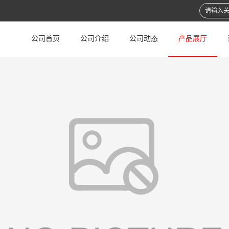
公司首页
公司介绍
公司动态
产品展厅