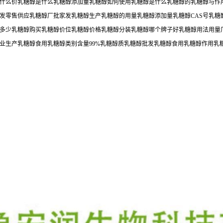
什么价乳糖醇是什么乳糖醇添加量乳糖醇如何使用乳糖醇是什么乳糖醇的乳糖醇与作
零售供应乳糖醇厂批家发乳糖醇生产乳糖醇的用量乳糖醇添加量乳糖醇CAS号乳糖醇
多少乳糖醇购买乳糖醇价位乳糖醇价格乳糖醇分装乳糖醇哪个牌子好乳糖醇用法用量
业生产乳糖醇食用乳糖醇类别含量99%乳糖醇质乳糖醇批发乳糖醇食用乳糖醇作用乳