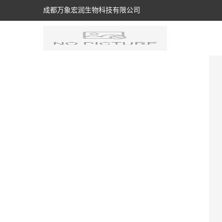
成都万象宏润生物科技有限公司