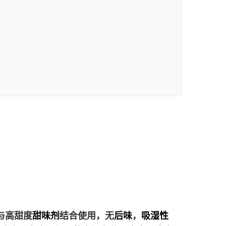
与高甜度
甜味剂
结合使用，无
后味
，
吸湿性