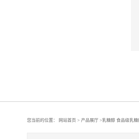
您当前的位置：
网站首页
>
产品展厅
>
乳糖醇 食品级乳糖