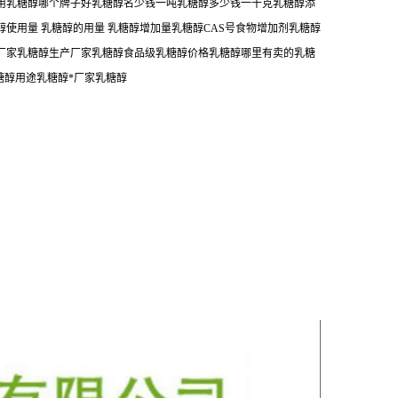
用乳糖醇哪个牌子好乳糖醇名少钱一吨乳糖醇多少钱一千克乳糖醇添
使用量 乳糖醇的用量 乳糖醇增加量乳糖醇CAS号食物增加剂乳糖醇
厂家乳糖醇生产厂家乳糖醇食品级乳糖醇价格乳糖醇哪里有卖的乳糖
糖醇用途乳糖醇*厂家乳糖醇