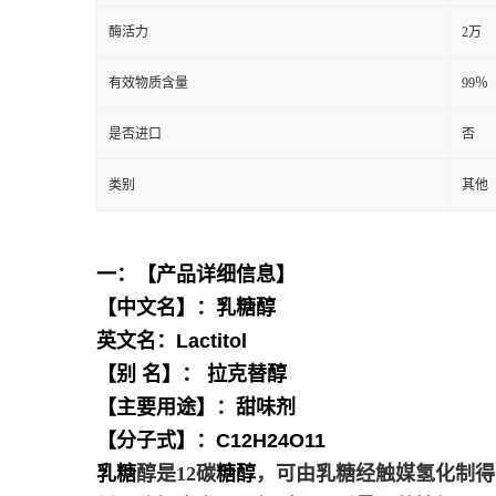
酶活力
2万
有效物质含量
99％
是否进口
否
类别
其他
一：【产品详细信息】
【中文名】：乳糖醇
英文名：Lactitol
【别 名】： 拉克替醇
【主要用途】：甜味剂
【分子式】：C12H24O11
乳糖
醇是12碳
糖醇
，可由乳糖经触媒氢化制得