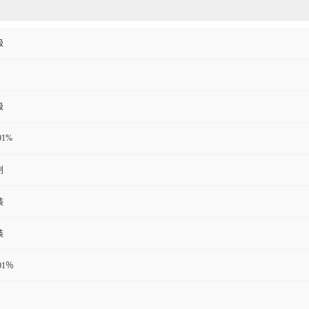
级
级
01%
剂
装
装
001％