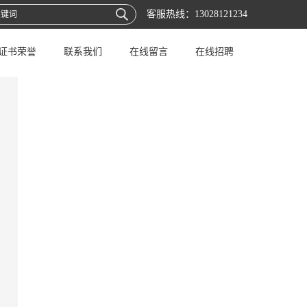
客服热线：
13028121234
证书荣誉
联系我们
在线留言
在线招聘