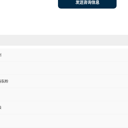
发送咨询信息
剂
谷朊粉
级