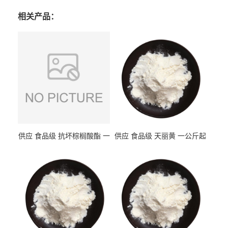
相关产品：
供应 食品级 抗坏棕榈酸酯 一
供应 食品级 天丽黄 一公斤起
公斤起订
订