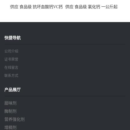
供应 食品级 抗坏血酸钙VC钙
供应 食品级 氯化钙 一公斤起
一公斤起订
订
快捷导航
公司介绍
证书荣誉
在线留言
联系方式
产品展厅
甜味剂
酶制剂
营养强化剂
增稠剂