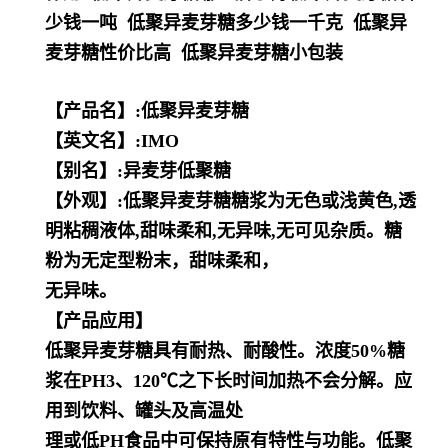
少钱一吨 低聚异麦芽糖多少钱一千克 低聚异
麦芽糖性价比高 低聚异麦芽糖小包装
【产品名】:低聚异麦芽糖
【英文名】:IMO
【别名】:异麦芽低聚糖
【外观】:低聚异麦芽糖糖浆为无色或浅黄色,透
明粘稠液体,甜味柔和,无异味,无可见杂质。糖
粉为无定型粉末，甜味柔和，
无异味。
【产品应用】
低聚异麦芽糖具有耐热、耐酸性。浓度50%糖
浆在PH3、120℃之下长时间加热不会分解。应
用到饮料、罐头及高温处
理或低PH食品中可保持原有特性与功能。低聚