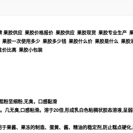
 果胶供应 果胶价格报价 果胶供应 果胶现货 果胶专业生产 果
 果胶一次使用多少 果胶多少钱 果胶什么价 果胶是什么 果胶
性价比高 果胶小包装
粗粉至细粉,无臭，口感黏滑
。几无臭,口感粘滑。溶于20倍,形成乳白色粘稠状胶态溶液,
用于果酱、果冻的制造、蛋黄、酱、精油的稳定剂,防止糕点硬化