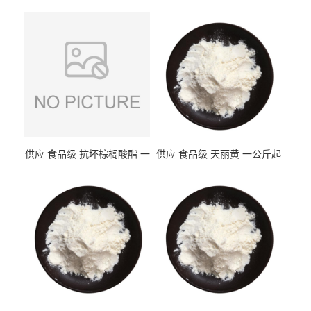
供应 食品级 抗坏棕榈酸酯 一
供应 食品级 天丽黄 一公斤起
公斤起订
订