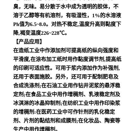
臭，无味。易分散于水中成为透明的胶体，不
溶于乙醇等有机溶剂，有吸湿性，1%
的水溶液
Ph值为6.5~8.0。对热不稳定,温度升高则黏度下
降,褐变温度226~228℃。
【产品应用】
在造纸工业中作添加剂可提高纸的纵向强度和
平滑度,在涂布加工纸时用作黏度调节剂,提高纸
的印刷可适应性。可用于
浆内添加作为补强剂,
还用于表面施胶。另外，还可用于配制肥皂及
合成洗涤剂;在石油工业用作钻井泥浆的悬浮稳
定剂;在
食品工业中用作增稠剂、乳液稳定剂及
冰淇淋的冰晶抑制剂;在纺织工业中用作印染浆
的增稠剂:在医药工业中可作针剂
的乳化稳定
剂、片剂的黏结剂和成膜剂;在化妆品、陶瓷等
生产中用作增稠剂。