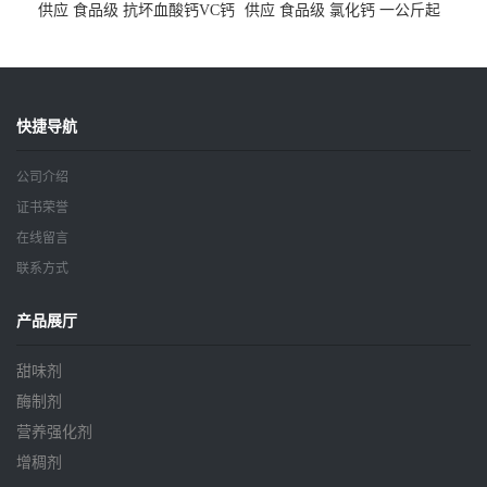
供应 食品级 抗坏血酸钙VC钙
供应 食品级 氯化钙 一公斤起
一公斤起订
订
快捷导航
公司介绍
证书荣誉
在线留言
联系方式
产品展厅
甜味剂
酶制剂
营养强化剂
增稠剂