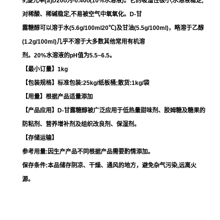
9,旋光率[a]D20o为-0.40o(10%水溶液)。它的吸湿性极小,水溶液稳定,
对稀酸、稀碱稳定,不易被空气中氧氧化。D-甘
露糖醇可以溶于水(5.6g/100ml20℃)及甘油(5.5g/100ml)，略溶于乙醇
(1.2g/100ml)几乎不溶于大多数其他常用有机溶
剂。20%水溶液的pH值为5.5~6.5。
【最小订量】1kg
【包装规格】标准包装:25kg/纸板桶;散货:1kg/袋
【用量】根据产品适量添加
【产品应用】D-甘露糖醇被广泛应用于低热量甜味剂、胶姆糖及糖果的
防粘剂、营养增补剂及组织改良剂、保湿剂。
【存储运输】
参考用量:因生产产品不同根据产品需要酌情添加。
保存条件:本品储存阴凉、干燥、通风的地方，避免杂气污染,远离火
源。