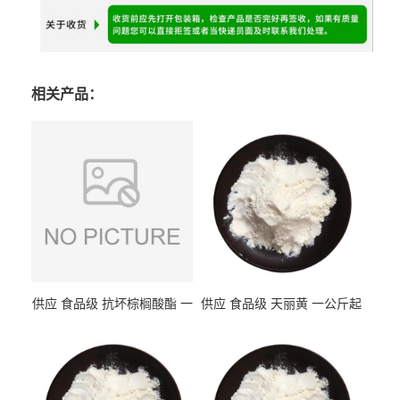
相关产品：
供应 食品级 抗坏棕榈酸酯 一
供应 食品级 天丽黄 一公斤起
公斤起订
订