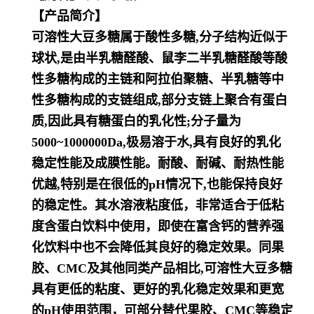
【产品简介】
可溶性大豆多糖属于酸性多糖,分子结构近似于
球状,是由半乳糖醛酸、鼠李二半乳糖醛酸等酸
性多糖构成的主链和阿拉
伯聚糖、半乳糖等中
性多糖构成的支链组成,部分支链上聚合有蛋白
质,因此具有糖蛋白的乳化性;分子量为
5000~100000
0Da,极易溶于水,具有良好的乳化
稳定性能及成膜性能。耐酸、耐碱、耐热性能
优越,特别是在很低的pH情况下,也能保持
良好
的稳定性。其水溶液粘度低，非常适合于低粘
度含蛋白饮料中使用，即使在富含钙的营养强
化饮料中也不会降低其良
好的稳定效果。同果
胶、CMC及其他同类产品相比,可溶性大豆多糖
具有更低的粘度、更好的乳化稳定效果和更宽
的pH
使用范围，可部分替代果胶、CMC等稳定