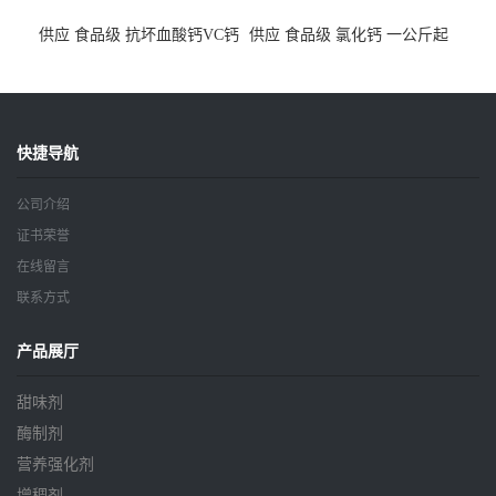
供应 食品级 抗坏血酸钙VC钙
供应 食品级 氯化钙 一公斤起
一公斤起订
订
快捷导航
公司介绍
证书荣誉
在线留言
联系方式
产品展厅
甜味剂
酶制剂
营养强化剂
增稠剂