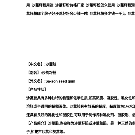
用 沙蒿籽粉用途 沙蒿籽粉价格厂家 沙蒿籽粉怎么使用 沙蒿籽粉
蒿籽粉哪个牌子好沙蒿籽粉名少钱一吨 沙蒿籽粉多少钱一千克 沙蒿
【中文名】:沙蒿胶
【别名】:沙蒿籽粉
【外文名】:Sa-son seed gum
【产品性状】
沙蒿胶具有多种独特的物理和化学性质,如高黏度、凝胶性、乳化性
溶胀成半透明的黏稠液体。沙蒿胶具有较高的黏度，黏度值为1%水溶液180
还具有良好的乳化性和凝胶性,可以用于制作各种乳化剂、凝胶剂、
【产品简介】沙蒿胶,也被称为沙蒿籽胶或沙蒿胶胶，是一种天然的
子,如蒙古沙蒿和灰蒿等。