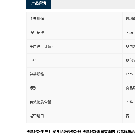
产品详请
主要用途
增稠
执行标准
国标
生产许可证编号
见包
CAS
见包
1*25
包装规格
级别
食品
有效物质含量
99％
是否进口
否
沙蒿籽粉生产 厂家食品级沙蒿籽粉 沙蒿籽粉哪里有卖的 沙蒿籽粉品