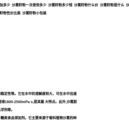
添加多少 沙蒿籽粉一次使用多少 沙蒿籽粉多少钱 沙蒿籽粉什么价 沙蒿籽粉是什么 
籽粉性价比高 沙蒿籽粉小包装
和稳定性等。它在水中的溶解度较大，可在水中迅速
0-2500mPa·s,是其最 大特点。此外,沙蒿胶
悬浮剂等。
多糖类食品添加剂。它主要来源于菊科植物沙蒿的种