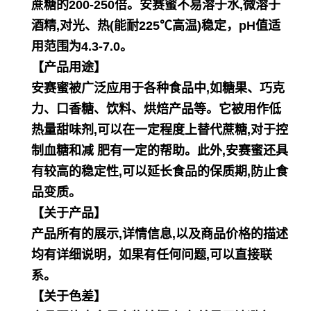
蔗糖的200-250倍。安赛蜜不易溶于水,微溶于
酒精,对光、热(能耐225℃
高温)稳定，pH值适
用范围为4.3-7.0。
【产品用途】
安赛蜜被广泛应用于各种食品中,如糖果、巧克
力、口香糖、饮料、烘焙产品等。它被用作低
热量甜味剂,可以在一定程
度上替代蔗糖,对于控
制血糖和减 肥有一定的帮助。此外,安赛蜜还具
有较高的稳定性,可以延长食品的保质期,防止食
品
变质。
【关于产品】
产品所有的展示,详情信息,以及商品价格的描述
均有详细说明，如果有任何问题,可以直接联
系。
【关于色差】