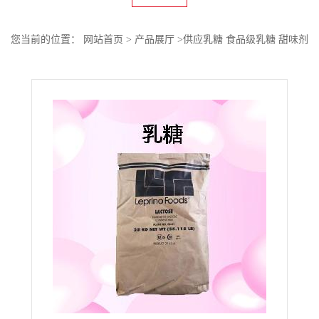
您当前的位置：
网站首页
>
产品展厅
>
供应乳糖 食品级乳糖 甜味剂
乳糖