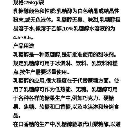
规格:25kg/袋
乳糖醇颜色和性质:乳糖醇为白色结晶或结晶性
粉末,或无色液体。乳糖醇无臭、味甜,乳糖醇极
易溶于水,微
溶于乙醇,10%乳糖醇水溶液的为
4.5~8.5。
产品用途
乳糖醇是一种双糖醇,是新批准使用的甜味剂。
规定乳糖醇可用于冰淇淋、饮料、乳饮料和糕
点,按生产需
要适量使用。
乳糖醇的应用,很大程度在于代替蔗糖方面。使
用了乳糖醇可作为低热能、无糖。乳糖醇可用
于各种各样的
糖果生产中,例如巧克力、硬糖
果、焦糖、软糖和口香糖,以及冰淇淋和焙烤食
品。
在口香糖的生产中,乳糖醇能取代山梨糖醇,以避