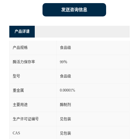
发送咨询信息
产品详请
产品规格
食品级
酶活力保存率
99％
型号
食品级
0.00001%
重金属
主要用途
酶制剂
生产许可证编号
见包装
CAS
见包装