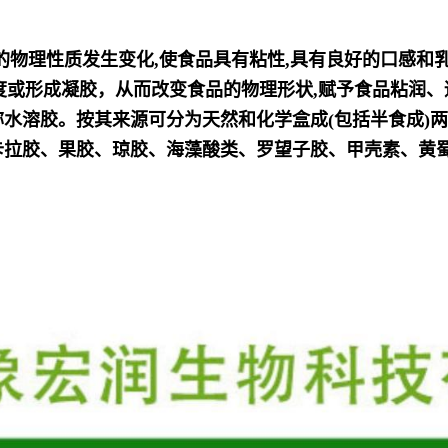
的物理性质发生变化,使食品具有粘性,具有良好的口感和
的粘稠度或形成凝胶，从而改变食品的物理形状,赋予食品粘润
称水溶胶。按其来
源可分为天然和化学盒成(包括半食成)
卡拉胶、果胶、琼胶、海藻酸类、罗望子胶、甲壳素、黄