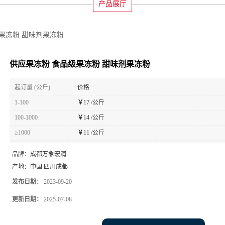
产品展厅
果冻粉 甜味剂果冻粉
供应果冻粉 食品级果冻粉 甜味剂果冻粉
起订量 (公斤)
价格
1-100
￥
17 /公斤
100-1000
￥
14 /公斤
≥1000
￥
11 /公斤
品牌：
成都万象宏润
产地：
中国 四川成都
发布日期：
2023-09-20
更新日期：
2025-07-08