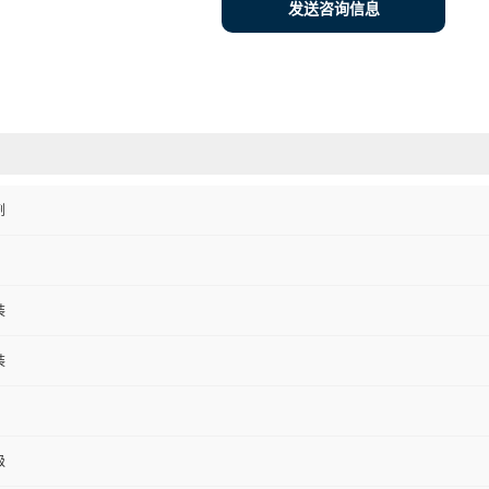
发送咨询信息
剂
装
装
级