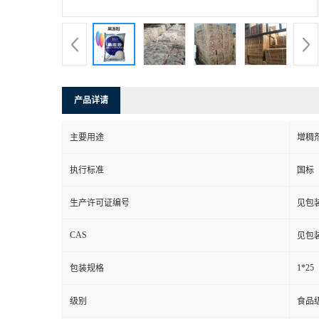
产品详请
主要用途
增稠
执行标准
国标
生产许可证编号
见包
CAS
见包
1*25
包装规格
级别
食品