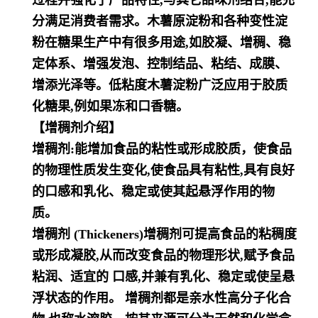
过程并强化了产品特性,与其它甜味剂结合,能充
分满足消费者需求。木薯原淀粉和各种变性淀
粉在糖果
生产中有很多用途,如胶凝、增稠、稳
定体系、增强发泡、控制结品、粘结、成膜、
增添光泽等。低粘度木
薯淀粉广泛应用于胶质
化糖果,例如果冻和口香糖。
【增稠剂介绍】
增稠剂:能增加食品的粘性或形成胶质，使食品
的物理性质发生变化,使食品具有粘性,具有良好
的口感和乳
化、稳定或使其起悬浮作用的物
质。
增稠剂 (Thickeners)增稠剂可提高食品的粘稠度
或形成凝胶,从而改变食品的物理形状,赋予食品
粘润、适宜
的 口感,并兼有乳化、稳定或使呈悬
浮状态的作用。 增稠剂都是亲水性高分子化合