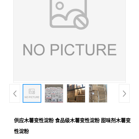
供应木薯变性淀粉 食品级木薯变性淀粉 甜味剂木薯变
性淀粉