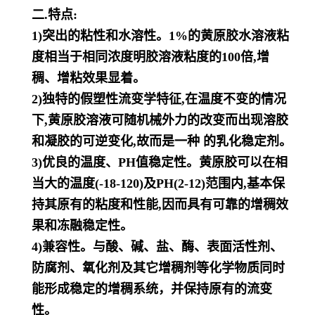
二.特点:
1)突出的粘性和水溶性。1%的黄原胶水溶液粘
度相当于相同浓度明胶溶液粘度的100倍,增
稠、增粘效果显着。
2)独特的假塑性流变学特征,在温度不变的情况
下,黄原胶溶液可随机械外力的改变而出现溶胶
和凝胶的可逆变化,故而是
一种 的乳化稳定剂。
3)优良的温度、PH值稳定性。黄原胶可以在相
当大的温度(-18-120)及PH(2-12)范围内,基本保
持其原有的粘度和性能,
因而具有可靠的增稠效
果和冻融稳定性。
4)兼容性。与酸、碱、盐、酶、表面活性剂、
防腐剂、氧化剂及其它增稠剂等化学物质同时
能形成稳定的增稠系统，并保
持原有的流变
性。