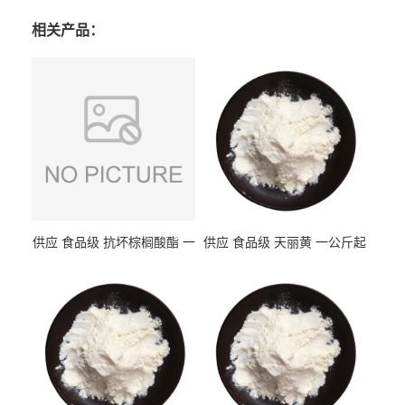
相关产品：
供应 食品级 抗坏棕榈酸酯 一
供应 食品级 天丽黄 一公斤起
公斤起订
订