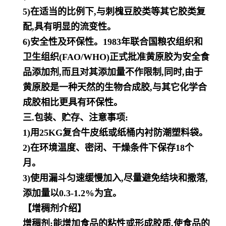
5)在适当的比例下,与刺槐豆胶类等其它胶类复
配,具有明显的流变性。
6)安全性及环保性。1983年联合国粮农组织和
卫生组织(FAO/WHO)正式批准黄原胶为安全食
品添加剂,而且对其添加量
不作限制,同时,由于
黄原胶是一种天然的生物合成胶,与其它化学合
成胶相比更具有环保性。
三.包装、贮存、注意事项:
1)用25KG复合牛皮纸或纸桶内衬防潮塑料袋。
2)在环境温度、密闭、干燥条件下保存18个
月。
3)使用漏斗匀速缓慢加入,尽量避免结块和撒落,
添加量以0.3-1.2%为宜。
【增稠剂介绍】
增稠剂:能增加食品的粘性或形成胶质,使食品的