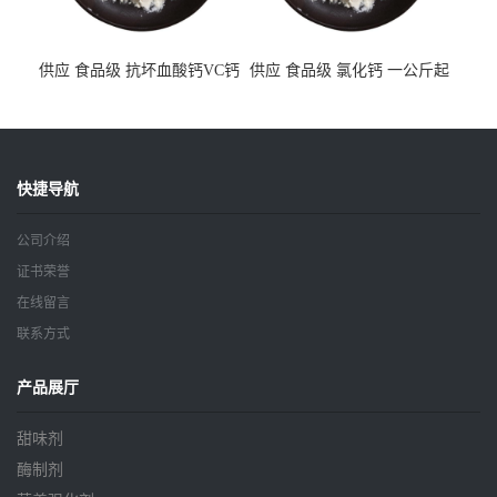
供应 食品级 抗坏血酸钙VC钙
供应 食品级 氯化钙 一公斤起
一公斤起订
订
快捷导航
公司介绍
证书荣誉
在线留言
联系方式
产品展厅
甜味剂
酶制剂