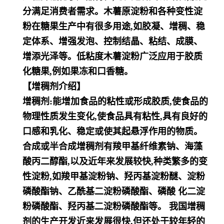
分满足消费者需求。木薯原淀粉和各种变性淀
粉在糖果
生产中有很多用途,如胶凝、增稠、稳
定体系、增强发泡、控制结晶、粘结、成膜、
增添光泽等。低粘度木
薯淀粉广泛应用于胶质
化糖果,例如果冻和口香糖。
【增稠剂介绍】
增稠剂:能增加食品的粘性或形成胶质,使食品的
物理性质发生变化,使食品具有粘性,具有良好的
口感和乳
化、稳定或使其起悬浮作用的物质。
合成或半合成增稠剂有羧甲基纤维素钠、海藻
酸丙二醇酯,以及近年来发展较快,种类繁多的变
性淀粉,如羧
甲基淀粉钠、羟丙基淀粉醚、淀粉
磷酸酯钠、乙酰基二淀粉磷酸酯、磷酸 化二淀
粉磷酸酯、羟丙基二淀粉
磷酸酯等。 我国增稠
剂的生产开发近来发展很快,但还处于较年轻的