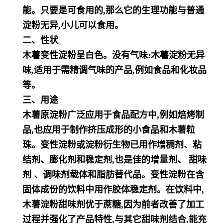
能。只要是可食用的,那么它的生理功能与普通
淀粉无异,小儿可以食用。
二、性状
木薯变性淀粉呈白色。没有气味:木薯淀粉无异
味,适用于需精调气味的产品,例如食品和化妆品
等。
三、用途
木薯原淀粉广泛应用于食品配方中,例如焙烤制
品,也应用于制作挤压成形的小食品和木薯粒
珠。变性淀粉或
淀粉衍生物已用作增稠剂、粘
结剂、膨化剂和稳定剂,也是佳的增量剂、 甜味
剂 、调味剂载体和脂肪替代
品。变性淀粉在含
固体成份的饮料中用作胶体稳定剂。在饮料中,
木薯淀粉甜味剂优于蔗糖,因为前者改善了
加工
过程并强化了产品特性,与其它甜味剂结合,能充