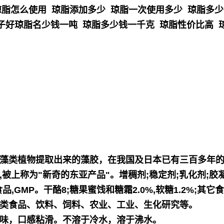
琼脂怎么使用 琼脂添加多少 琼脂一次使用多少 琼脂多少
子好琼脂名少钱一吨 琼脂多少钱一千克 琼脂性价比高 
红藻类植物提取出来的藻胶，在我国及日本已有三百多年的
被上称为"新奇的东亚产品"。增稠剂;稳定剂;乳化剂;
GMP。干酪8;糖果蜜饯和糖霜2.0%,软糖1.2%;其它食
类食品、饮料、饲料、农业、工业、生化研究等。
臭味，口感粘滑。不溶于冷水，溶于沸水。