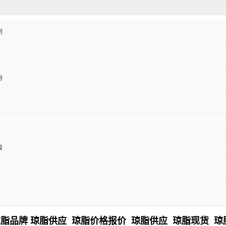
剂
粉
级
脂品牌 琼脂供应 琼脂价格报价 琼脂供应 琼脂现货 琼