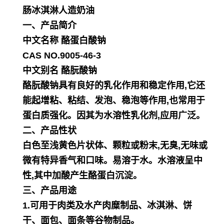
肠冰淇淋人造奶油
一、产品简介
中文名称 酪蛋白酸钠
CAS NO.9005-46-3
中文别名 酪朊酸钠
酪朊酸钠具有良好的乳化作用和稳定作用,它还
能起增粘、粘结、发泡、稳泡等作用,也常用于
蛋白质强化。
因其为水溶性乳化剂,应用广泛。
二、产品性状
白色至浅黄色片状体、颗粒或粉末,无臭,无味或
微有特异香气和口味。易溶于水。水溶液呈中
性,其中加酸
产生酪蛋白沉淀。
三、产品用途
1.可用于肉类及水产肉糜制品、冰淇淋、饼
干、面包、面条等谷物制品。