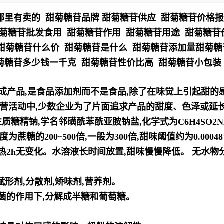
哪里有卖的 甜菊糖苷品牌 甜菊糖苷供应 甜菊糖苷价格
甜菊糖苷批发食用 甜菊糖苷作用 甜菊糖苷用途 甜菊糖
 甜菊糖苷什么价 甜菊糖苷是什么 甜菊糖苷添加量甜菊
菊糖苷多少钱一千克 甜菊糖苷性价比高 甜菊糖苷小包装
化工合成产品,是食品添加剂而不是食品,除了在味觉上引起甜的
营活动中,少数企业
为了片面追求产品的甜度、色泽或延
性质
糖精钠,学名邻磺酰苯酰亚胺钠盐,化学式为C6H4SO2
糖的200~500倍,一般为300倍,甜味阈值约为0.0004
热2h无变化。水溶液长时
间放置,甜味慢慢降低。 无水物分子
赋形剂,分散剂,矫味剂,营养剂。
菌的作用下,分解成半糖和葡萄糖。