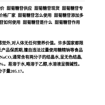
报价 甜菊糖苷供应 甜菊糖苷现货 甜菊糖苷专
苷价格厂家 甜菊糖苷怎么使用 甜菊糖苷添加多
糖苷如何使用 甜菊糖苷是什么 甜菊糖苷作用
感觉
外,对人体无任何营养价值。许多国家都限
长产品保质期,擅自违法过量使用糖精钠等食品
NNaCO,通常含有两分子的结晶水,呈无色结晶,
8%。易溶
于水,略溶于乙醇,水溶液呈微碱性。
量205.17。