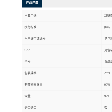
产品详请
主要用途
甜味
执行标准
国标
生产许可证编号
见包
CAS
见包
型号
食品
25*1
包装规格
有效物质含量
99％
含量
99％
是否进口
否