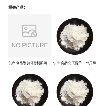
相关产品：
供应 食品级 抗坏棕榈酸酯 一
供应 食品级 天丽黄 一公斤起
公斤起订
订