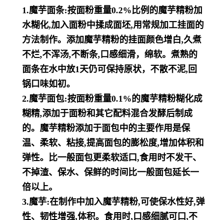
1.魔芋面条:按面粉重量0.2%比例的魔芋精粉加
水糊化,加入面粉中揉成面坯,用常规加工挂面的
方法制作。添加魔芋精粉
的挂面颜色增白,久煮
不烂,不浑汤,不断条,口感细滑，绵软。煮熟的
面条在水中放1天仍可保持原状，不散不泥,回
锅口味如
初。
2.魔芋面包:按面粉重量0.1%的魔芋精粉糊化成
糊精,添加于面粉和其它配料混合发酵后制成
的。魔芋精粉添加于面包中
的主要作用是保
温、柔软、粘接,提高面包的膨松度,增加体积和
弹性。比一般面包更柔软适口,食用时不发干、
不掉渣、
保水、保鲜的时间比一般面包延长一
倍以上。
3.魔芋:在制作中加入魔芋精粉,可使保水性好,弹
性、韧性增强,体积。食用时,口感细腻可口,不