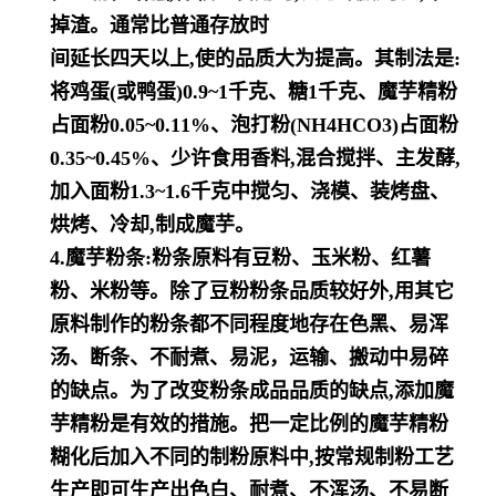
掉渣。通常比普通存放时
间延长四天以上,使的品质大为提高。其制法是:
将鸡蛋(或鸭蛋)0.9~1千克、糖1千克、魔芋精粉
占面粉0.05~0.11%、泡
打粉(NH4HCO3)占面粉
0.35~0.45%、少许食用香料,混合搅拌、主发酵,
加入面粉1.3~1.6千克中搅匀、浇模、装烤盘、
烘烤、冷却,制成魔芋。
4.魔芋粉条:粉条原料有豆粉、玉米粉、红薯
粉、米粉等。除了豆粉粉条品质较好外,用其它
原料制作的粉条都不同程度
地存在色黑、易浑
汤、断条、不耐煮、易泥，运输、搬动中易碎
的缺点。为了改变粉条成品品质的缺点,添加魔
芋精粉是
有效的措施。把一定比例的魔芋精粉
糊化后加入不同的制粉原料中,按常规制粉工艺
生产即可生产出色白、耐煮、不浑
汤、不易断