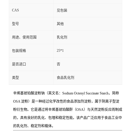
CAS
见包装
型号
其他
用途、使用范围
乳化剂
25*1
包装规格
是否进口
否
类型
食品乳化剂
辛烯基琥珀酸淀粉钠（英文名：Sodium Octenyl Succinate Starch，简称
OSA 淀粉）是一种经过化学改性的食品添加剂淀粉，属于阴离子型淀
粉衍生物。它是通过将辛烯基琥珀酸酐（OSA）与天然淀粉反应而制成
的，具有良好的乳化、包埋和稳定性能。该产品广泛应用于食品工业中
的乳化剂、稳定剂和载体。