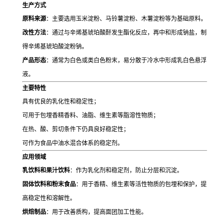
生产方式
原料来源
：主要选用玉米淀粉、马铃薯淀粉、木薯淀粉等为基础原料。
改性方法
：通过与辛烯基琥珀酸酐发生酯化反应，再中和形成钠盐，制
得辛烯基琥珀酸淀粉钠。
产品形态
：通常为白色或类白色粉末，易分散于冷水中形成乳白色悬浮
液。
主要特性
具有优良的乳化性和稳定性；
可用于包埋香精香料、油脂、维生素等脂溶性物质；
在热、酸、剪切条件下仍具良好稳定性；
可作为食品中油水混合体系的稳定剂。
应用领域
乳饮料和果汁饮料
：作为乳化剂和稳定剂，防止分层和沉淀。
固体饮料和粉末食品
：用于香精、维生素等活性物质的包埋和保护，提
高稳定性和溶解性。
烘焙制品
：用于改善质构，提高面团加工性能。