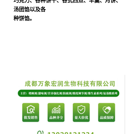
巧克力、各种饼干、各式西点、羊羹、月饼、
汤团馅以及各
种饼馅。