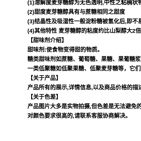
(1)溶解度麦芽糖醇为无色透明,中性之粘稠状
(2)甜度麦芽糖醇具有与蔗糖相同之甜度
(3)结晶性及吸湿性一般淀粉糖被氢化后,即
(4)其他特性 麦芽糖醇的粘度约比山梨醇大2
【甜味剂介绍】
甜味剂:使食物变得甜的物质。
糖类甜味剂如蔗糖、葡萄糖、果糖、果葡糖浆
一类低聚糖如低聚果糖、低聚麦芽糖等，它们
【关于产品】
产品所有的展示,详情信息,以及商品价格的描
【关于色差】
产品图片大多是实物拍摄,但色差是无法避免的
对颜色要求很高的,请联系客服协商解决。