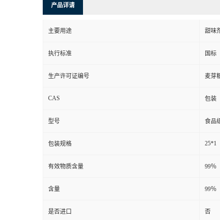
产品详请
主要用途
甜味
执行标准
国标
生产许可证编号
麦芽
CAS
包装
型号
食品
25*1
包装规格
有效物质含量
99％
含量
99％
是否进口
否