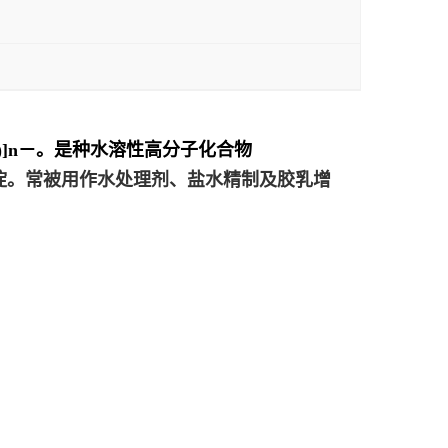
ONa)]n－。是种水溶性高分子化合物
淀。常被用作水处理剂、盐水精制及胶乳增