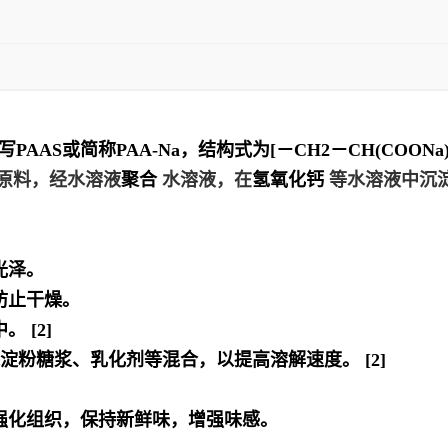
te，缩写PAAS或简称PAA-Na，结构式为[－CH2－CH(CO
原料，经水溶液
聚合
水溶液，在
氢氧化钙
等水溶液中沉
光泽。
防止干燥。
 [2]
淀粉糖浆、乳化剂等混合，以提高溶解速度。 [2]
强化组织，保持新鲜味，增强味感。