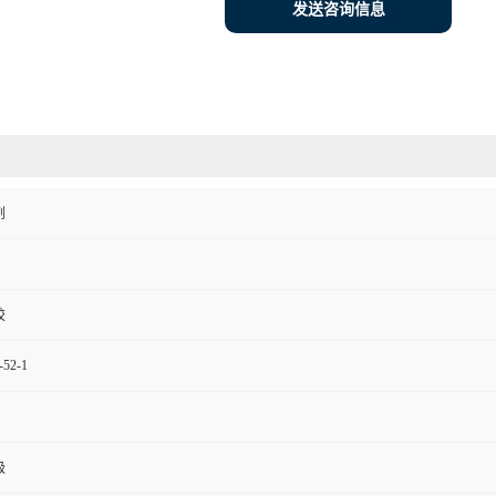
发送咨询信息
剂
胶
-52-1
级