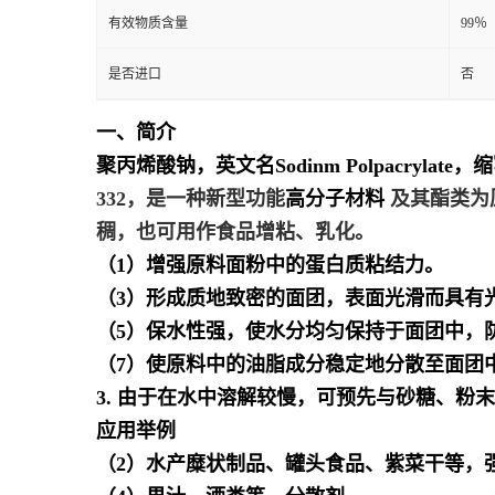
有效物质含量
99％
是否进口
否
一、简介
聚丙烯酸钠，英文名Sodinm Polpacryla
3
3
2
，是一种新型功能
高分子材料
及其酯类为
稠，也可用作食品增粘、乳化。
（1）增强原料面粉中的蛋白质粘结力。
（3）形成质地致密的面团，表面光滑而具有
（5）保水性强，使水分均匀保持于面团中，
（7）使原料中的油脂成分稳定地分散至面团中。
3. 由于在水中溶解较慢，可预先与砂糖、粉末
应用举例
（2）水产糜状制品、罐头食品、紫菜干等，