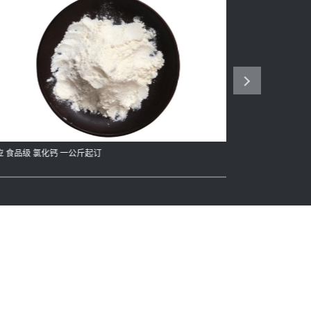
应 食品级 氯化钙 一公斤起订
供应 食品级 司盘