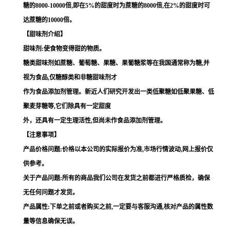
糖的8000-10000倍,即在5%的甜度时为蔗糖的8000倍,在2%的甜度时可
达蔗糖的10000倍。
【甜味剂介绍】
甜味剂:使食物变得甜的物质。
糖类甜味剂如蔗糖、葡萄糖、果糖、果葡糖浆等在我国通常称为糖,并
视为食品,仅糖醇类和非糖甜味剂才
作为食品添加剂管理。新近人们研究开发出一类低聚糖如低聚果糖、低
聚麦芽糖等,它们除具有一定甜度
外，还具有一定生理活性,但尚未作食品添加剂管理。
【注意事项】
产品价格问题:价格以本公司的实际报价为准,市场行情波动,网上报价仅
供参考。
关于产品问题:所有的商品我们公司在发货之前都进行严格质检，确保
无任何问题才发货。
产品属性:下单之前或者购买之前,一定要与客服沟通,核对产品的属性数
量等信息确保无误。