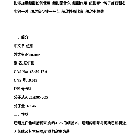
甜添加量纽甜如何使用 纽甜是什么 纽甜作用 纽甜哪个牌子好纽甜名
少钱一吨 纽甜多少钱一千克 纽甜性价比高 纽甜小包装
一、简介
中文名:纽甜
外文名:Neotame
别 名:尼尔甜
CAS No:165450-17-9
CNS 号:19.019
INS 号:961
分子式:C20H30N2O5
分子量:378.46
二、性状
纽甜是白色结晶粉末,含约4.5%的结晶水。纽甜的甜味与阿斯巴甜相近,
无苦味及其它后味,纽甜的甜度为蔗