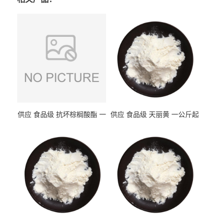
供应 食品级 抗坏棕榈酸酯 一
供应 食品级 天丽黄 一公斤起
公斤起订
订