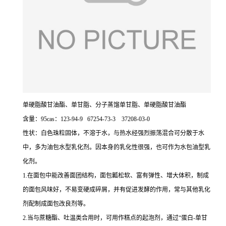
单硬脂酸甘油酯、单甘脂、分子蒸馏单甘脂、单硬脂酸甘油酯
含量：95cas：123-94-9 67254-73-3 37208-03-0
性状：白色珠粒固体，不溶于水，与热水经强烈振荡混合可分散于水
中，多为油包水型乳化剂。因本身的乳化性很强，也可作为水包油型乳
化剂。
1.在面包中能改善面团结构，面包瓤松软、富有弹性、增大体积，制成
的面包风味好，不易变硬成碎屑，并有促进发酵的作用，常与其他乳化
剂配制成面包改良剂等。
2.当与蔗糖酯、吐温类合用时，可用作糕点的起泡剂，通过“蛋白-单甘