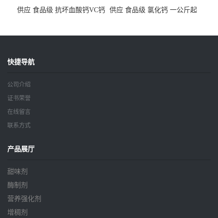
供应 食品级 抗坏血酸钙VC钙
供应 食品级 氯化钙 一公斤起
一公斤起订
订
快捷导航
公司介绍
证书荣誉
在线留言
联系方式
产品展厅
甜味剂
酶制剂
营养强化剂
增稠剂