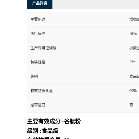
产品详请
主要用途
增稠
执行标准
国标
生产许可证编号
小麦
25*1
包装规格
级别
食品
有效物质含量
99％
是否进口
否
主要有效成分 :谷朊粉
级别 :食品级