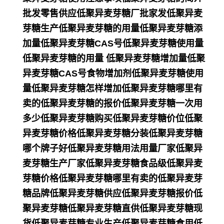
批发零售供应低聚异麦芽糖厂批家发低聚异麦
芽糖生产低聚异麦芽糖的用量低聚异麦芽糖添
加量低聚异麦芽糖CAS号低聚异麦芽糖使用量
低聚异麦芽糖的用量 低聚异麦芽糖增加量低聚
异麦芽糖CAS号食物增加剂低聚异麦芽糖使用
量低聚异麦芽糖怎样增加低聚异麦芽糖哪里有
卖的低聚异麦芽糖的报价低聚异麦芽糖一次用
多少低聚异麦芽糖购买低聚异麦芽糖价位低聚
异麦芽糖价格低聚异麦芽糖分装低聚异麦芽糖
哪个牌子好低聚异麦芽糖用法用量厂家低聚异
麦芽糖生产厂家低聚异麦芽糖食品级低聚异麦
芽糖价格低聚异麦芽糖哪里有卖的低聚异麦芽
糖品牌低聚异麦芽糖供应低聚异麦芽糖报价低
聚异麦芽糖低聚异麦芽糖直供低聚异麦芽糖现
货低聚异麦芽糖专业生产低聚异麦芽糖食用低