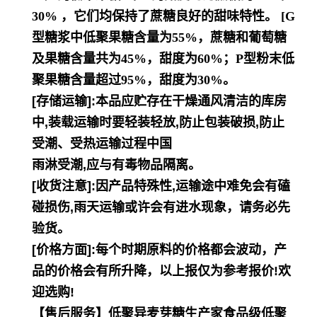
30% ，它们均保持了蔗糖良好的甜味特性。 [
G
型糖浆中低聚果糖含量为55%，蔗糖和葡萄糖
及果糖含量共为45%，甜度为60%；P型粉末低
聚果糖含量超过95%，甜度为30%。
[存储运输]:本品应贮存在干燥通风清洁的库房
中,装载运输时要轻装轻放,防止包装破损,防止
受潮、受热运输过程中国
雨淋受潮,应与有毒物品隔离。
[收货注意]:因产品特殊性,运输途中难免会有磕
碰损伤,雨天运输或许会有进水现象，请务必先
验货。
[价格方面]:每个时期原料的价格都会波动，产
品的价格会有所升降，以上报仅为参考报价!欢
迎选购!
【售后服务】低聚异麦芽糖生产家食品级低聚