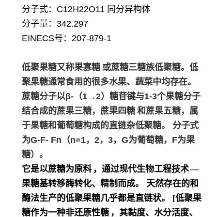
分子式：
C12H22O11
同分异构体
分子量：
342.297
EINECS号：
207-879-1
低聚果糖又称
果寡糖
或蔗糖三糖族低聚糖。低
聚果糖通常食用的很多水果、蔬菜中均存在。
蔗糖分子以β-（1→2）糖苷键与1-3个果糖分子
结合成的蔗果三糖，
蔗果四糖
和蔗果五糖，属
于果糖和葡萄糖构成的直链杂低聚糖。
分子式
为G-F- Fn（n=1，2，3，G为葡萄糖，F为果
糖）。
它是以蔗糖为
原料
，通过现代
生物工程技术
―
果糖基转移酶转化、精制而成。
天然存在的和
酶法生产的低聚果糖几乎都是直链状。 [
低聚果
糖作为一种非
还原性糖
，其黏度、水分活度、